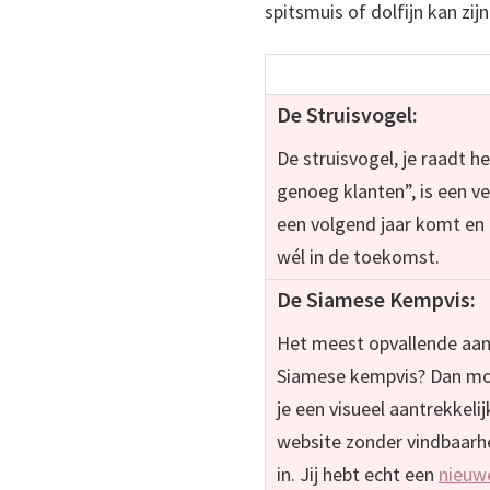
spitsmuis of dolfijn kan zij
In welk dier herken jij j
De Struisvogel:
De struisvogel, je raadt het
genoeg klanten”, is een ve
een volgend jaar komt en 
wél in de toekomst.
De Siamese Kempvis:
Het meest opvallende aan d
Siamese kempvis? Dan moet
je een visueel aantrekkeli
website zonder vindbaarh
in. Jij hebt echt een
nieuw