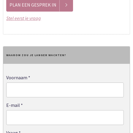
PLAN EEN GESPREK IN
Stel eerst je vraag
WAAROM ZOU JE LANGER WACHTEN?
Voornaam
*
E-mail
*
Vraag
*