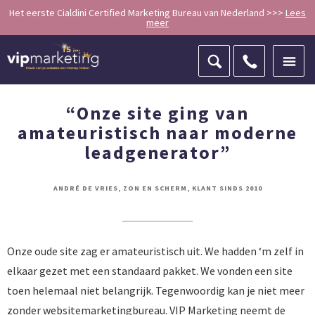
Het eerste Cialdini Certified Marketing Bureau van Nederland >>>
Lees
meer
ZOEKEN
“Onze site ging van
amateuristisch naar moderne
leadgenerator”
ANDRÉ DE VRIES, ZON EN SCHERM, KLANT SINDS 2010
Onze oude site zag er amateuristisch uit. We hadden ‘m zelf in
elkaar gezet met een standaard pakket. We vonden een site
toen helemaal niet belangrijk. Tegenwoordig kan je niet meer
zonder websitemarketingbureau. VIP Marketing neemt de