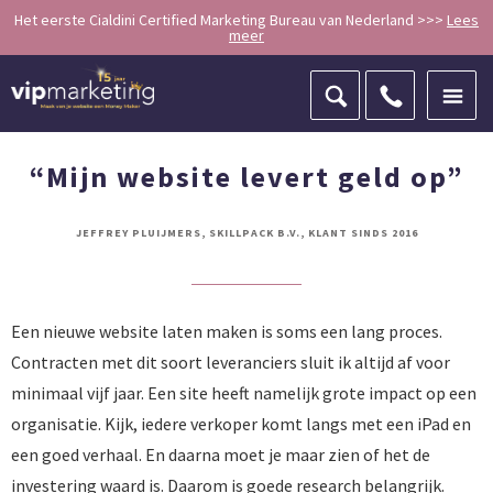
Het eerste Cialdini Certified Marketing Bureau van Nederland >>>
Lees
meer
ZOEKEN
“Mijn website levert geld op”
JEFFREY PLUIJMERS, SKILLPACK B.V., KLANT SINDS 2016
Een nieuwe website laten maken is soms een lang proces.
Contracten met dit soort leveranciers sluit ik altijd af voor
minimaal vijf jaar. Een site heeft namelijk grote impact op een
organisatie. Kijk, iedere verkoper komt langs met een iPad en
een goed verhaal. En daarna moet je maar zien of het de
investering waard is. Daarom is goede research belangrijk.