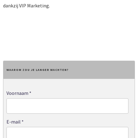
dankzij VIP Marketing.
BEZOEK WEBSITE
WAAROM ZOU JE LANGER WACHTEN?
Voornaam
*
E-mail
*